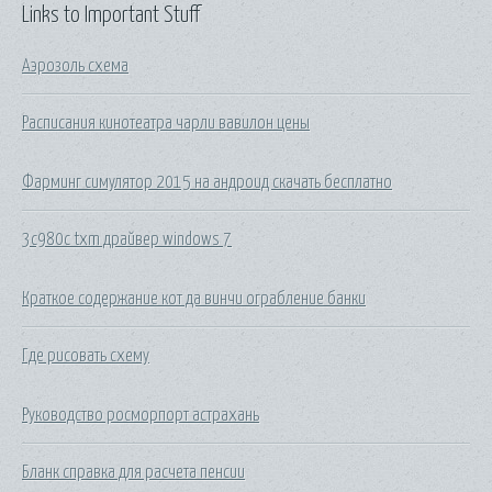
Links to Important Stuff
Аэрозоль схема
Расписания кинотеатра чарли вавилон цены
Фарминг симулятор 2015 на андроид скачать бесплатно
3c980c txm драйвер windows 7
Краткое содержание кот да винчи ограбление банки
Где рисовать схему
Руководство росморпорт астрахань
Бланк справка для расчета пенсии