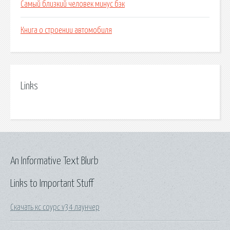
Самый близкий человек минус бэк
Книга о строении автомобиля
Links
An Informative Text Blurb
Links to Important Stuff
Скачать кс соурс v34 лаунчер