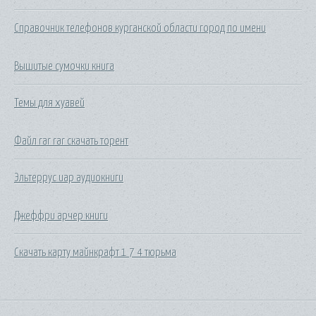
Справочник телефонов курганской области город по имени
Вышитые сумочки книга
Темы для хуавей
Файл rar rar скачать торент
Эльтеррус иар аудиокниги
Джеффри арчер книги
Скачать карту майнкрафт 1 7 4 тюрьма