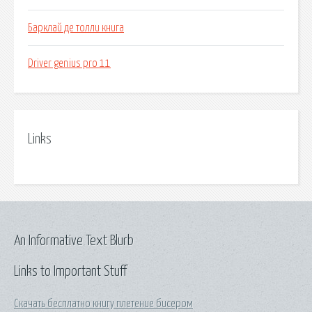
Барклай де толли книга
Driver genius pro 11
Links
An Informative Text Blurb
Links to Important Stuff
Скачать бесплатно книгу плетение бисером