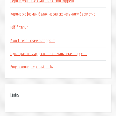
Сериал убийство скачать 2 сезон торрент
Карина хоффман белая масаи скачать книгу бесплатно
Pdf ifilter 64
K on 1 сезон скачать торрент
Путь к рассвету аудиокнига скачать через торрент
Видео конвертер с avi в mkv
Links