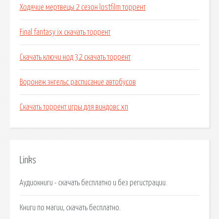
Ходячие мертвецы 2 сезон lostfilm торрент
Final fantasy ix скачать торрент
Скачать ключи нод 32 скачать торрент
Воронеж энгельс расписание автобусов
Скачать торрент игры для виндовс хп
Links
Аудиокниги - скачать бесплатно и без регистрации.
Книги по магии, скачать бесплатно.