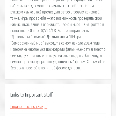
сайте вы всегда сможете скачать игры и образы iso на
русском языке и всё прочее для ретро игровых консолей,
также. Игры про зомби — это возможность проверить свои
навыки выживания в апокалиптическом мире. Таня Гроттер в
новостях на Яndex. 07/12/18. Вышла вторая часть
"Дракончика Пыхалки". Десятая книга "ШНыра -
"Замороженный мир" выходит в самом начале 2019 года.
Наверняка многие уже посмотрели фильм «Секрет» и знают о
чем он, ну а тем, кто еще не успел открыть для себя Тайну, я
немного расскажу про этот удивительный фильм. Фильм «The
Secret» в простой и понятной форме доносит.
Links to Important Stuff
Справочники по самаре